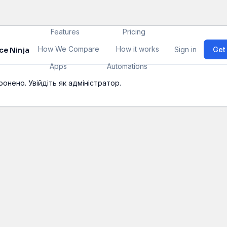
Features
Pricing
How We Compare
How it works
Sign in
Get
ce Ninja
Apps
Automations
онено. Увійдіть як адміністратор.